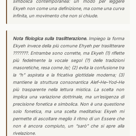
simbolica contemporanea: un modo per leggere
Ekyeh non come una definizione, ma come una curva
infinita, un movimento che non si chiude.
Nota filologica sulla traslitterazione.
Impiego la forma
Ekyeh invece della più comune Ehyeh per traslitterare
???????. Entrambe sono corrette, ma Ekyeh (1) riflette
più fedelmente la vocale segol (?) delle tradizioni
masoretiche, resa come /e/; (2) evita la confusione tra
la “h” aspirata e la fricativa glottidale moderna; (3)
mantiene la struttura consonantica Alef–He–Yod–He
più trasparente nella lettura mistica. La scelta non
implica una variazione dottrinale, ma un’esigenza di
precisione fonetica e simbolica. Non è una questione
solo fonetica, ma una scelta meditativa: Ekyeh mi
permette di ascoltare meglio il ritmo di un Essere che
non è ancora compiuto, un “sarò” che si apre alla
rivelazione.