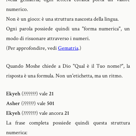
numerico.
Non è un gioco: è una struttura nascosta della lingua.
Ogni parola possiede quindi una "forma numerica", un
modo di risuonare attraverso i numeri.
(Per approfondire, vedi
Gematria
.)
Quando Moshe chiede a Dio "Qual è il Tuo nome?", la
risposta è una formula. Non un'etichetta, ma un ritmo.
Ekyeh
(???????) vale
21
Asher
(??????) vale
501
Ekyeh
(???????) vale ancora
21
La frase completa possiede quindi questa struttura
numerica: